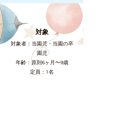
対象
対象者：当園児・当園の卒
園児
年齢：原則6ヶ月〜9歳
​定員：1名