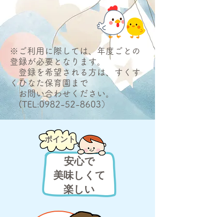
※ご利用に際しては、年度ごとの
登録が必要となります。
登録を希望される方は、すくす
くひなた保育園まで
お問い合わせください。
(TEL:
0982-52-8603
）
ポイント
​安心で
美味しくて
​楽しい