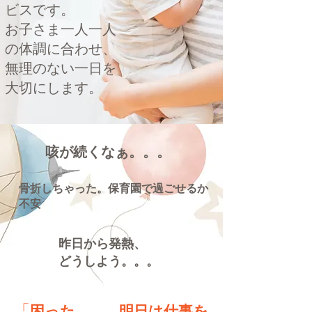
ビスです。
​お子さま一人一人
の体調に合わせ、
無理のない一日を
大切にします。
咳が続くなぁ。。。
骨折しちゃった。保育園で過ごせるか
不安
昨日から発熱、
どうしよう。。。
「
困った。。。明日は仕事を