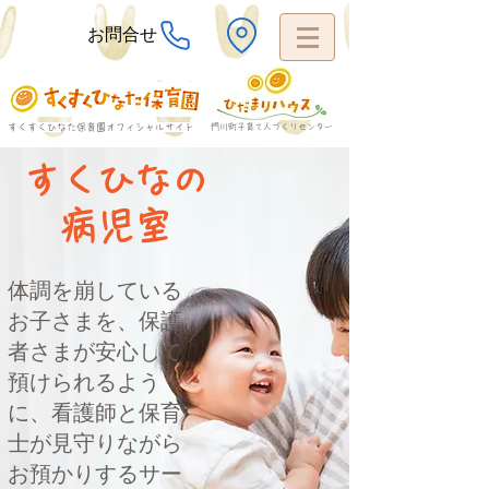
お問合せ
すくすくひなた保育園オフィシャルサイト
​門川町子育て人づくりセンター
すくひなの
病児室
体調を崩している
お子さまを、保護
者さまが安心して
預けられるよう
に、看護師と保育
士が見守りながら
お預かりするサー