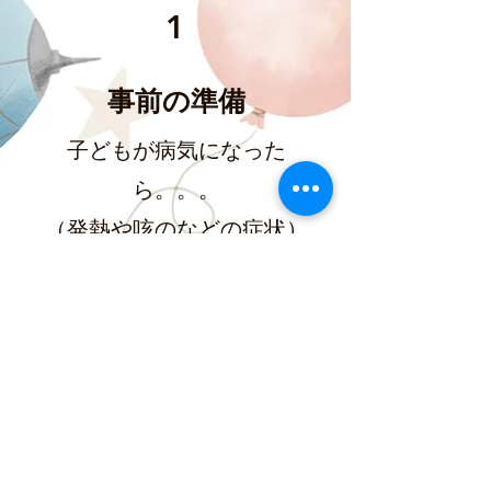
1
事前の準備
子どもが病気になった
ら。。。
（発熱や咳のなどの症状）
↓
病院を受診する
医師に
「現症連絡書」を
​書いてもらう