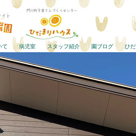
​門川町子育て人づくりセンター
サイト
いて
病児室
スタッフ紹介
園ブログ
ひだ