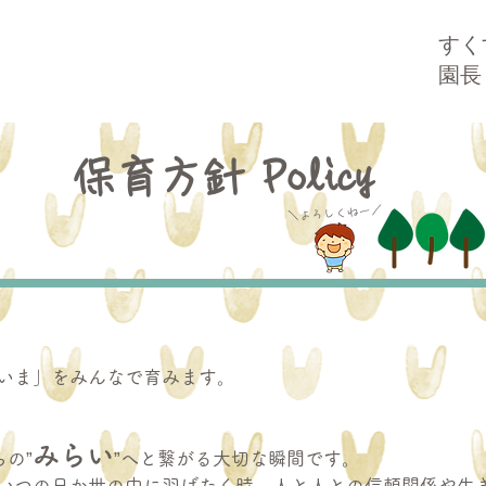
すく
園長
保育
方針 Policy
＼よろしくねー／
「いま」をみんなで育みます。
みらい
の”
”へと繋がる大切な瞬間です。
しいつの日か世の中に羽ばたく時、人と人との信頼関係や生