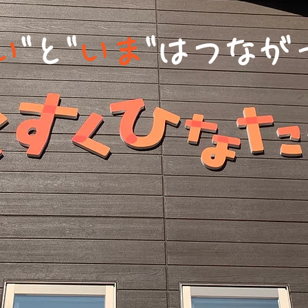
い
"と"
いま
"はつなが