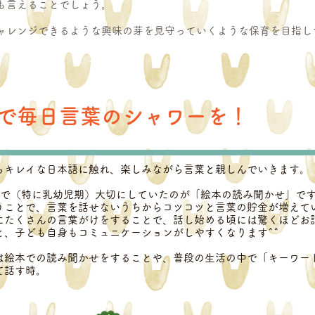
も言えることでしょう。
ャレンジできるような興味の芽を見守っていくような保育を目指し
で毎日言葉のシャワーを！
らキレイな日本語に触れ、楽しみながら言葉と親しんでいきます。
中で（特に乳幼児期）大切にしていたのが「絵本の読み聞かせ」で
うことで、言葉を話せないうちからコツコツと言葉の貯金が増えて
にたくさんの言葉がけをすることで、話し始める頃には驚くほどお
と、子ども自身もコミュニケーションがしやすくなります^^
は絵本での読み聞かせをすることや、普段の生活の中で「キーワー
て話す時。