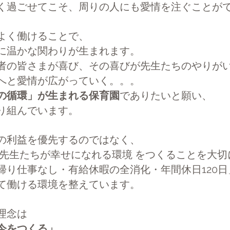
く過ごせてこそ、周りの人にも愛情を注ぐことが
よく働けることで、
に温かな関わりが生まれます。
者の皆さまが喜び、その喜びが先生たちのやりが
へと愛情が広がっていく。。。
の循環」が生まれる保育園
でありたいと願い、
り組んでいます。
の利益を優先するのではなく、
く先生たちが幸せになれる環境 をつくることを大
帰り仕事なし・有給休暇の全消化・年間休日120
て働ける環境を整えています。
理念は
今をつくる」