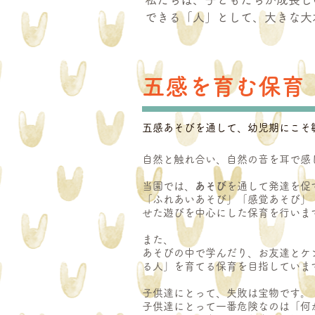
できる「人」として、大きな大
五感を育む保育
五感あそびを通して、幼児期にこそ
自然と触れ合い、
自然の音を耳で感
当園では、
あそび
を通して発達を促
「ふれあいあそび」「感覚あそび」
せた遊びを中心にした保育を行いま
また、
あそびの中で学んだり、お友達とケ
る人」を育てる保育を目指しています
子供達にとって、失敗は宝物です。
子供達にとって一番危険なのは「何