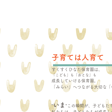
子育ては人育て
すくすくひなた保育園は、
「こども」も「おとな」も
成長していける保育園。
「みらい」​へつながる大切な
いま
”
”この瞬間が、子どもたち
​私たちは、子どもたちが成長