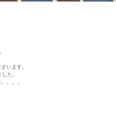
る
ございます。
ました。
は。。。」
。