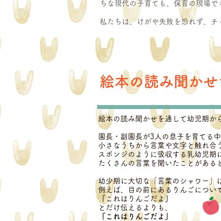
ちな現代の子育ても、保育の現場で
私たちは、けがや失敗を恐れず、チ
絵本の読み聞かせ
絵本の読み聞かせを通して幼児期か
​園長・副園長が3人の息子を育てる
小さなうちから言葉や文字と触れ合
スポンジのように吸収する乳幼児期
たくさんの言葉を聞いたことがある
幼少期に大切な「言葉のシャワー」
例えば、目の前にあるりんごについ
『これはりんごだよ』
とだけ伝えるよりも、
『これはりんごだよ』