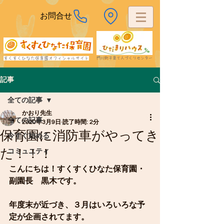
お問合せ
すくすくひなた保育園オフィシャルサイト
​門川町子育て人づくりセンター
記事
全ての記事
かおり先生
全ての記事
2020年3月9日
読了時間: 2分
保育園に消防車がやってき
今すぐ始める
た！！！
コミュニティ
こんにちは！すくすくひなた保育園・
副園長　黒木です。
年度末が近づき、３月はいろいろな予
定が企画されてます。