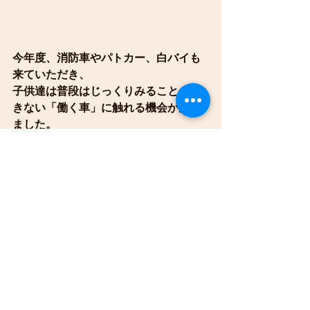
今年度、消防車やパトカー、白バイも
来ていただき、
子供達は普段はじっくりみることがで
きない「働く車」に触れる機会があり
ました。
一つ一つの経験値が、子供達の発達に
とって良い刺激となって、成長の支え
になっていくことと思います。
すくすくひなた保育園では、
根っこを育てる保育を大切にします。
それは、「小さな成功体験」であった
り、「初めてのモノと出会う経験値」
であったり、
「お友達を意識し始める瞬間」だった