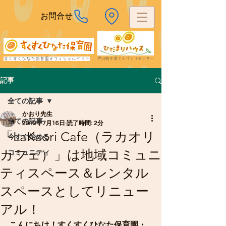
お問合せ
すくすくひなた保育園オフィシャルサイト
​門川町子育て人づくりセンター
記事
全ての記事
かおり先生
全ての記事
2019年7月16日
読了時間: 2分
「LaKaori Cafe（ラカオリ
今すぐ始める
カフェ）」は地域コミュニ
コミュニティ
ティスペース＆レンタル
スペースとしてリニュー
アル！
こんにちは！すくすくひなた保育園・